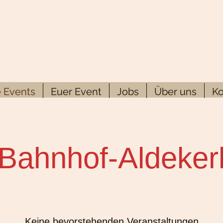
 Events
Euer Event
Jobs
Über uns
Ko
Bahnhof-Aldeker
Keine bevorstehenden Veranstaltungen